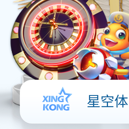
续约分歧：薪资与角色
据知情人士透露，赵睿与广东宏远的续约
两端的稳定贡献——上赛季他场均贡献15.
薪资空间紧缩的困境，加上球队需要为年
组织角色，而宏远现有体系已偏向胡明轩
交易考量：年轻筹码或
面对续约困局，广东宏远管理层不得不重
那些急需后场核心的年轻队伍。据悉，宏