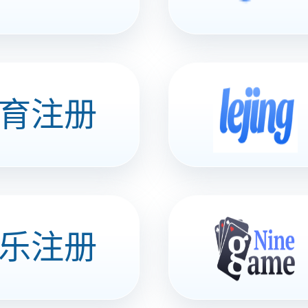
纽卡今夏首签法国门将贾
点，其连续三...
英超纽卡斯尔联队近日正式宣布
2026-06-12
颜骏凌零封场次达到10场
卫赵睿的续约谈判...
随着中超联赛进入尾声，上海海
2026-07-22