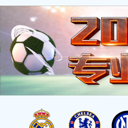
开云体育
AP
欢迎访问
开云体育
，提供全面覆盖足
千场比赛，