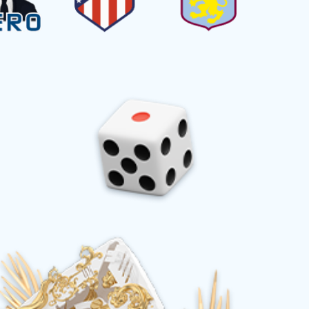
取年轻筹码
续约权进行交易，以换取心仪的年轻筹码。