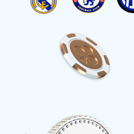
赵睿续约谈判陷入僵局，
2026-06-12 15:00
44 次阅读
首页
/
体育头条
近日，CBA转会市场上传来重磅消息：