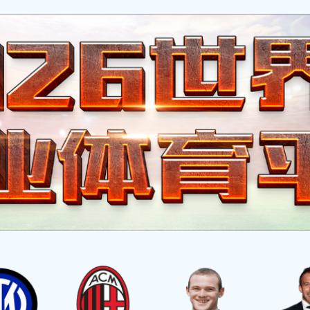
App下载
公司介绍
体育头条
P与网页版入口｜畅享全球体育
球、篮球、电竞等项目的赛事资讯与数据内容， 支
聚焦热门体育内容， 助您轻松获取赛事动态，掌
手机App
网页版