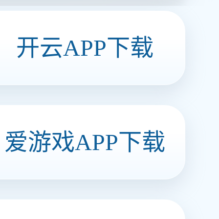
阵容更新注入新鲜血液。这种“以老换新”
从“旧王朝”向“新势力”的过渡。
自己的巅峰期。例如，急需后卫补强的北控
效力多年的宏远也意味着告别熟悉的体系和
与团队荣誉间找到平衡，而这次谈判僵局无
求”碰撞的缩影。广东宏远若果断交易，或
还需等待双方在截止日前做出抉择。无论如